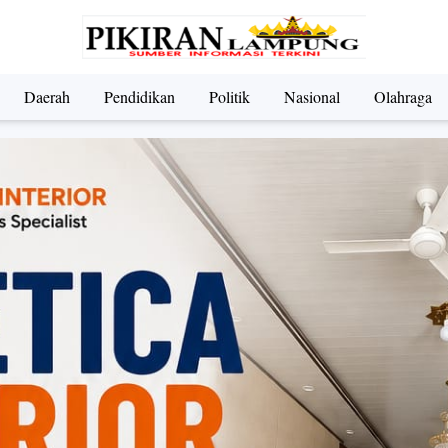
Daerah
Pendidikan
Politik
Nasional
Olahraga
ndidikan
Nasional
Olahraga
Politik
UMKM & Pariwi