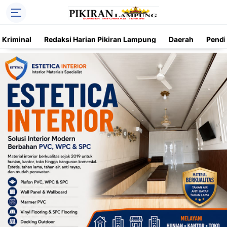
Kriminal
Redaksi Harian Pikiran Lampung
Daerah
Pendi
Trending
Daerah
Kriminal
Pendidikan
Nasional
O