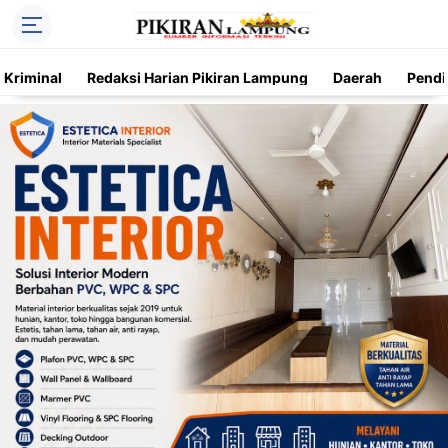
Kriminal
Redaksi Harian Pikiran Lampung
Daerah
Pendi
Trending
Daerah
Kriminal
Pendidikan
Nasional
O