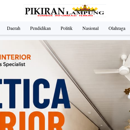
Daerah
Pendidikan
Politik
Nasional
Olahraga
ndidikan
Nasional
Olahraga
Politik
UMKM & Pariwi