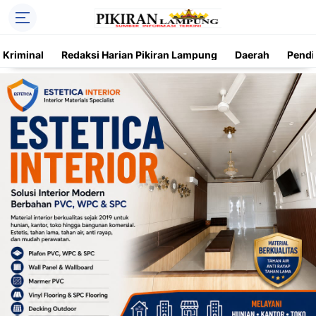
Kriminal
Redaksi Harian Pikiran Lampung
Daerah
Pendi
Trending
Daerah
Kriminal
Pendidikan
Nasional
O