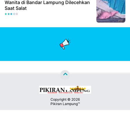
Wanita di Bandar Lampung Dilecehkan
Saat Salat
Copyright ©
2026
Pikiran Lampung™
Premium
By
Kontak
Raushan
Design
Kami
With
Shroff