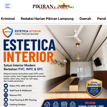
Kriminal
Redaksi Harian Pikiran Lampung
Daerah
Pendi
Trending
Daerah
Kriminal
Pendidikan
Nasional
O