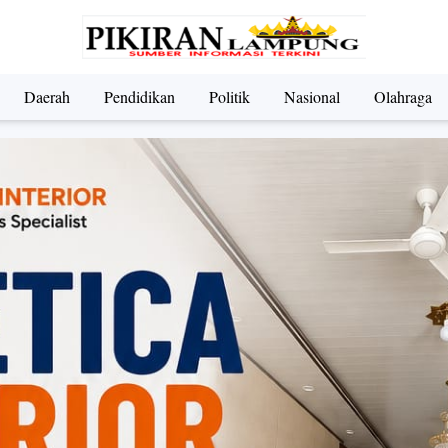
Daerah
Pendidikan
Politik
Nasional
Olahraga
ndidikan
Nasional
Olahraga
Politik
UMKM & Pariwi