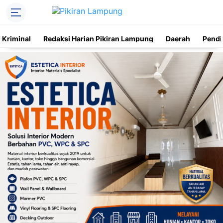
Kriminal
Redaksi Harian Pikiran Lampung
Daerah
Pendi
Trending
Daerah
Kriminal
Pendidikan
Nasional
O