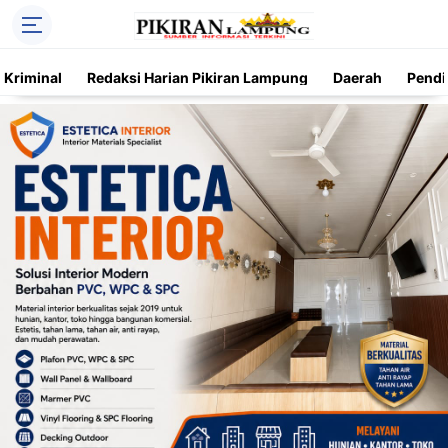
Kriminal
Redaksi Harian Pikiran Lampung
Daerah
Pendi
Trending
Daerah
Kriminal
Pendidikan
Nasional
O