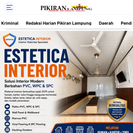
Kriminal
Redaksi Harian Pikiran Lampung
Daerah
Pendi
Trending
Daerah
Kriminal
Pendidikan
Nasional
O