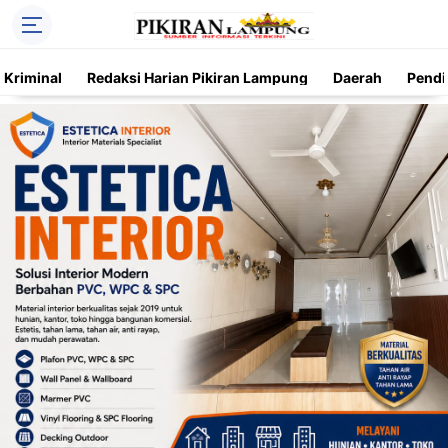
Kriminal
Redaksi Harian Pikiran Lampung
Daerah
Pendi
Trending
Daerah
Kriminal
Pendidikan
Nasional
O