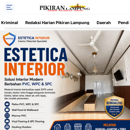
Kriminal
Redaksi Harian Pikiran Lampung
Daerah
Pendi
Trending
Daerah
Kriminal
Pendidikan
Nasional
O